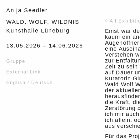
Anija Seedler
All Exhibiti
WALD, WOLF, WILDNIS
Kunsthalle Lüneburg
Einst war de
kaum ein and
Augenöffner 
13.05.2026 –
14.06.2026
eine Auseina
Verstehen wi
zur Entfaltu
Gruppe
Zeit zu sein
External Link
auf Dauer u
Kuratorin G
English / Deutsch
Wald Wolf Wi
der aktuelle
herausfinden
die Kraft, d
Zerstörung 
ich mir auc
ich allein,
aus verschi
Für das Pro