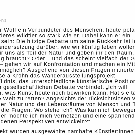
ons
r Wolf ein Verbündeter des Menschen, heute polar
eres Wildtier so stark wie er. Dabei kann er ein
sein: Die hitzige Debatte um seine Rückkehr ist 
ndersetzung darüber, wie wir künftig leben wolle
r uns als Teil der Natur und geben ihr den Raum,
ng braucht? Oder – und das scheint vielfach der G
 – gehen wir auf Konfrontation und machen ein Mi
nmöglich? Ausgehend von diesen Fragen initiierte
isela Krohn das Wanderausstellungsprojekt
ldnis, das unterschiedliche künstlerische Positio
n gesellschaftlichen Debatte verbindet. „Ich will
, was Kunst heute noch bewirken kann. Hat sie ta
ie Welt zu retten? Angesichts der rücksichtslosen 
der Natur und der Lebensräume von Mensch und Ti
h die Fragen: Wo stehe ich? Was kann ich bewege
 oder möchte ich mich vernetzen und eine spannen
edenen Perspektiven entwickeln?“
jekt wurden ausgewählte namhafte Künstler:innen