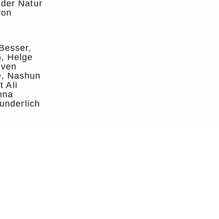
 der Natur
von
Besser,
, Helge
even
e, Nashun
t Ali
nna
underlich