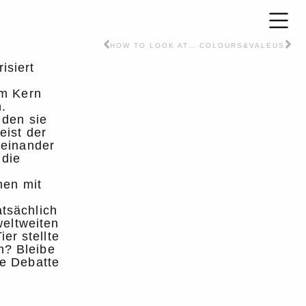
HOW TO LOOK AT THINGS AGAIN
COLOURS&VALEUS
isiert
im Kern
n.
 den sie
eist der
teinander
 die
nen mit
tsächlich
weltweiten
er stellte
n? Bleibe
de Debatte