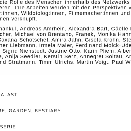
 die Rolle des Menschen innerhalb des Netzwerks
eren. Ihre Arbeiten werden mit den Perspektiven 
r:innen, Wildbiolog:innen, Filmemacher:innen und
nen verknüpft.
ankul, Andreas Amrhein, Alexandra Bart, Gäelle 
cher, Michael von Brentano, Franek, Monika Hahn
xana Schötschel, Amira Jahn, Gisela Krohn, St
ner Liebmann, Irmela Maier, Ferdinand Molck-Ud
Sigrid Nienstedt, Justine Otto, Karin Pliem, Alber
, Anija Seedler, Kerstin Serz, Annegret Soltau, A
nd Stratmann, Timm Ulrichs, Martin Voigt, Paul W
PALAST
RE, GARDEN, BESTIARY
ISERIE