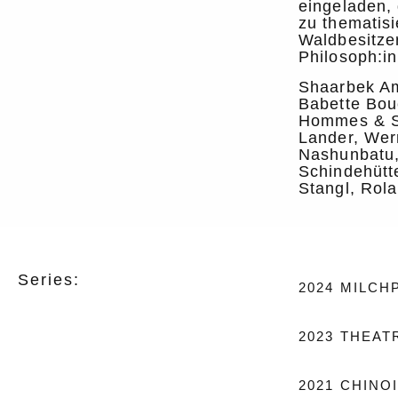
eingeladen,
zu thematisi
Waldbesitze
Philosoph:in
Shaarbek Am
Babette Bou
Hommes & Sa
Lander, Wer
Nashunbatu, 
Schindehütte
Stangl, Rola
Series:
2024
MILCH
2023
THEAT
2021
CHINO