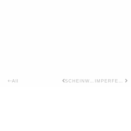
SCHEINWARNPRACHT
IMPERFEKTES KINO
All
2012
– 2015
Details:
Ein leerer Raum wird
bespielt. Ohne zu
erzählen wird erzählt.